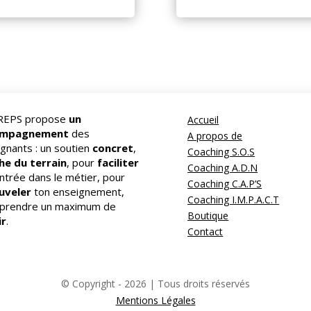
REPS propose
un
Accueil
ompagnement
des
A propos de
gnants : un soutien
concret
,
Coaching S.O.S
he du terrain
, pour
faciliter
Coaching A.D.N
ntrée dans le métier, pour
Coaching C.A.P’S
uveler
ton enseignement,
Coaching I.M.P.A.C.T
 prendre un maximum de
Boutique
ir
.
Contact
© Copyright - 2026 | Tous droits réservés
Mentions Légales