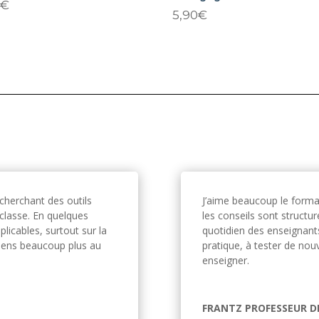
0
€
5,90
€
cherchant des outils
J’aime beaucoup le format
classe. En quelques
les conseils sont structu
plicables, surtout sur la
quotidien des enseignants
e sens beaucoup plus au
pratique, à tester de nouv
enseigner.
FRANTZ PROFESSEUR D