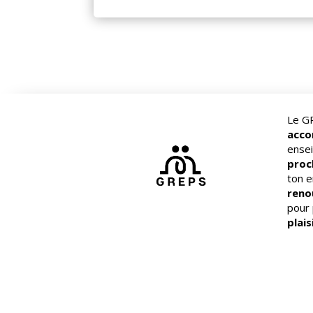
Le G
acc
ensei
proc
ton e
reno
pour
plais