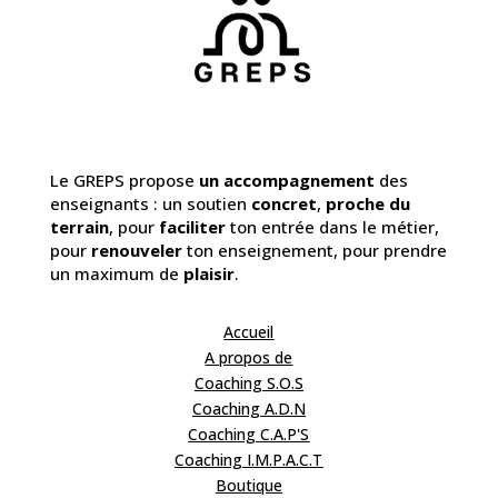
Le GREPS propose
un accompagnement
des
enseignants : un soutien
concret
,
proche du
terrain
, pour
faciliter
ton entrée dans le métier,
pour
renouveler
ton enseignement, pour prendre
un maximum de
plaisir
.
Accueil
A propos de
Coaching S.O.S
Coaching A.D.N
Coaching C.A.P'S
Coaching I.M.P.A.C.T
Boutique