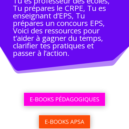
Tu es professeur des écoles,
Tu prépares le CRPE, Tu es
enseignant d’EPS, Tu
prépares un concours EPS,
Voici des ressources pour
t’aider à gagner du temps,
clarifier tes pratiques et
passer à l’action.
E-BOOKS PÉDAGOGIQUES
E-BOOKS APSA