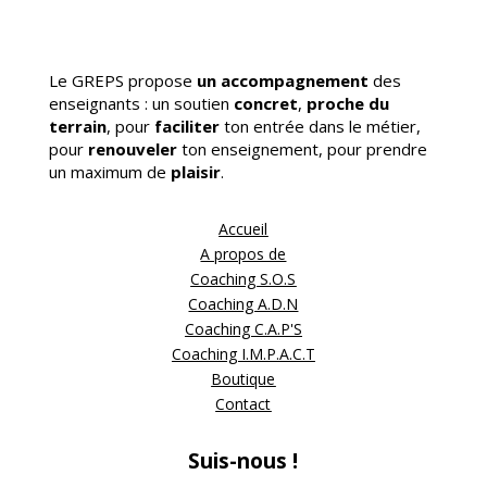
Le GREPS propose
un accompagnement
des
enseignants : un soutien
concret
,
proche du
terrain
, pour
faciliter
ton entrée dans le métier,
pour
renouveler
ton enseignement, pour prendre
un maximum de
plaisir
.
Accueil
A propos de
Coaching S.O.S
Coaching A.D.N
Coaching C.A.P'S
Coaching I.M.P.A.C.T
Boutique
Contact
Suis-nous !